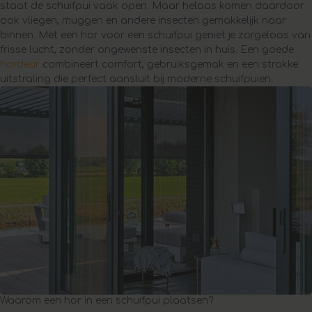
staat de schuifpui vaak open. Maar helaas komen daardoor
ook vliegen, muggen en andere insecten gemakkelijk naar
binnen. Met een hor voor een schuifpui geniet je zorgeloos van
frisse lucht, zonder ongewenste insecten in huis. Een goede
hordeur
combineert comfort, gebruiksgemak en een strakke
uitstraling die perfect aansluit bij moderne schuifpuien.
Waarom een hor in een schuifpui plaatsen?