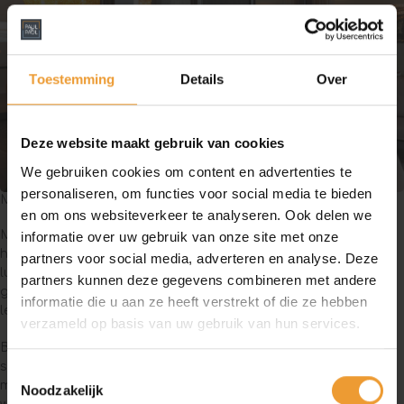
Toestemming
Details
Over
Deze website maakt gebruik van cookies
We gebruiken cookies om content en advertenties te
personaliseren, om functies voor social media te bieden
Meer comfort in huis
en om ons websiteverkeer te analyseren. Ook delen we
Met een goede hor voor je schuifpui haal je meer comfort in
informatie over uw gebruik van onze site met onze
huis. Je kunt op elk moment van de dag genieten van frisse
partners voor social media, adverteren en analyse. Deze
lucht, terwijl insecten buiten blijven. Bovendien draagt een
partners kunnen deze gegevens combineren met andere
goed geventileerd huis bij aan een prettige en gezonde
informatie die u aan ze heeft verstrekt of die ze hebben
leefomgeving.
verzameld op basis van uw gebruik van hun services.
Ben je op zoek naar een passende
hordeur
voor jouw
schuifpui? Bij Paul & Paul helpen we je graag met een
Toestemmingsselectie
maatwerk oplossing die perfect aansluit bij jouw woning en
Noodzakelijk