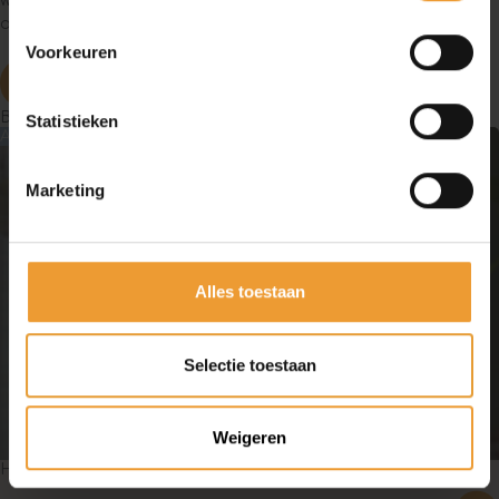
wensen.
Bekijk hier al onze horsystemen
of bezoek één van
onze showrooms.
Voorkeuren
Bezoek onze showroom
Bekijk de meest recente artikelen
Statistieken
Artikel
Marketing
Alles toestaan
Selectie toestaan
Weigeren
Hor voor Schuifpui: de oplossing tegen insecten