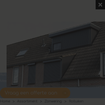
Rolluiken
Meer rust, veiligheid en verkoeling in huis
Vraag een offerte aan
Home
Assortiment
Zonwering
Rolluiken