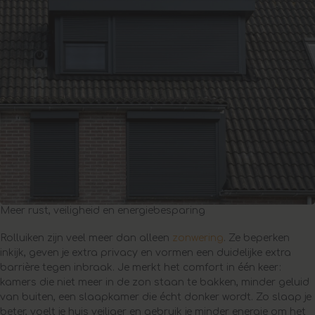
Meer rust, veiligheid en energiebesparing
Rolluiken zijn veel meer dan alleen
zonwering
. Ze beperken
inkijk, geven je extra privacy en vormen een duidelijke extra
barrière tegen inbraak. Je merkt het comfort in één keer:
kamers die niet meer in de zon staan te bakken, minder geluid
van buiten, een slaapkamer die écht donker wordt. Zo slaap je
beter, voelt je huis veiliger en gebruik je minder energie om het