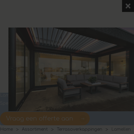
Lamellen overkapping
Spelen met licht en zoninval
Vraag een offerte aan
Home
Assortiment
Terrasoverkappingen
Lamellen