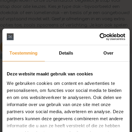
mogelijkheden? Onze 3D-simulator begeleidt je stap voor
stap door alle keuzes. Kies je type dak – bijvoorbeeld een
doekdak of een lamellendak – en beslis of je een aangebouwd
of vrijstaand model wilt. Geef je afmetingen in en voeg extra
opties toe, zoals zipscreens of verlichting. Je kan ook spelen
met kleur.
Ontwerp je pergola in 3D
Toestemming
Details
Over
Strak design, slimme techniek
Deze website maakt gebruik van cookies
We gebruiken cookies om content en advertenties te
personaliseren, om functies voor social media te bieden
en om ons websiteverkeer te analyseren. Ook delen we
informatie over uw gebruik van onze site met onze
partners voor social media, adverteren en analyse. Deze
partners kunnen deze gegevens combineren met andere
informatie die u aan ze heeft verstrekt of die ze hebben