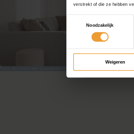
verstrekt of die ze hebben v
Toestemmingsselectie
Noodzakelijk
Weigeren
Voor elk raam een passende oplossing