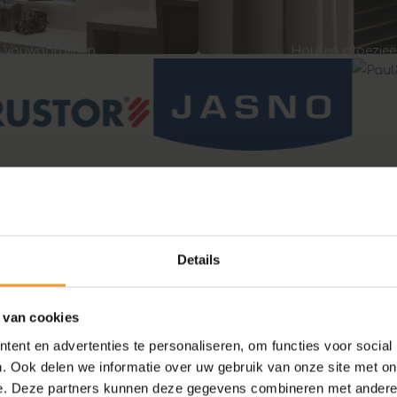
Houten jaloezie
Vouwgordijnen
Details
 van cookies
ent en advertenties te personaliseren, om functies voor social
. Ook delen we informatie over uw gebruik van onze site met on
Licht dat meewerkt met jouw d
e. Deze partners kunnen deze gegevens combineren met andere i