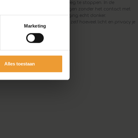
er je het licht in plaats van het weg te stoppen. In de
ht, in de keuken houd je inkijk tegen zonder het contact met
apkamer trek je alles in één beweging echt donker.
t of verduisterend: je bepaalt zelf hoeveel licht en privacy je
Marketing
e ruimte net wat meer als thuis.
Alles toestaan