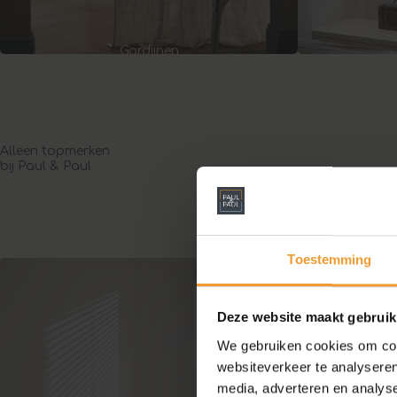
Gordijnen
Alleen topmerken
bij Paul & Paul
Toestemming
Deze website maakt gebruik
We gebruiken cookies om cont
websiteverkeer te analyseren
media, adverteren en analys