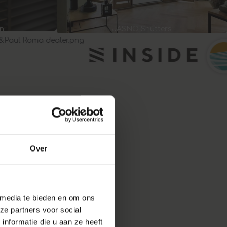
ën
JASNO Shutters
Over
 media te bieden en om ons
ze partners voor social
ag
nformatie die u aan ze heeft