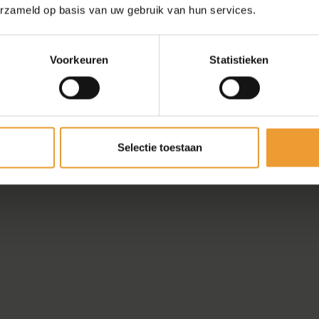
Met de juiste raamdecoratie filt
erzameld op basis van uw gebruik van hun services.
woonkamer maak je fel licht zac
buiten te verliezen en in de sla
Lichtdoorlatend, semi-transparan
Voorkeuren
Statistieken
op elk moment wilt. Zo voelt elk
Selectie toestaan