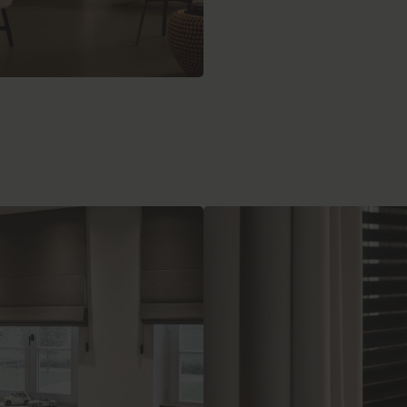
Raamdecoratie
uminium jaloezieën
in frame