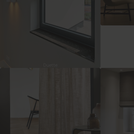
Al
Duette